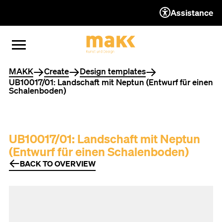
Assistance
TO THE CONTENT
TO THE NAVIGATION
TO THE FOOTER
OPEN MENU
CLOSE MENU
You are here
MAKK
Create
Design templates
UB10017/01: Landschaft mit Neptun (Entwurf für einen
Schalenboden)
UB10017/01: Landschaft mit Neptun
(Entwurf für einen Schalenboden)
BACK TO OVERVIEW