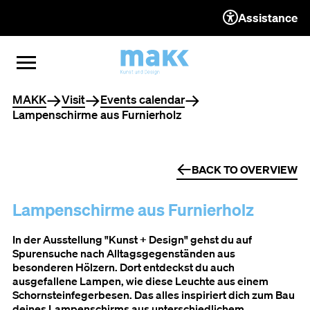
Assistance
TO THE CONTENT
TO THE NAVIGATION
TO THE FOOTER
OPEN MENU
CLOSE MENU
You are here
MAKK
Visit
Events calendar
Lampenschirme aus Furnierholz
BACK TO OVERVIEW
Lampenschirme aus Furnierholz
In der Ausstellung "Kunst + Design" gehst du auf
Spurensuche nach Alltagsgegenständen aus
besonderen Hölzern. Dort entdeckst du auch
ausgefallene Lampen, wie diese Leuchte aus einem
Schornsteinfegerbesen. Das alles inspiriert dich zum Bau
deines Lampenschirms aus unterschiedlichem