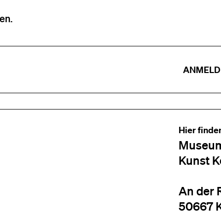
en.
ANMELD
Hier finde
Museum
Kunst K
An der 
50667 