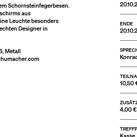
20.10.
nem Schornsteinfegerbesen.
nschirms aus
eine Leuchte besonders
ENDE
 echten Designer in
20.10.
SPREC
, Metall
Konrad
schumacher.com
TEILN
10,50 
ZUSÄT
4,00 €
TREFF
Kasse