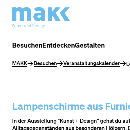
Besuchen
Entdecken
Gestalten
Sie befinden sich hier
MAKK
Besuchen
Veranstaltungskalender
L
Lampenschirme aus Furni
In der Ausstellung "Kunst + Design" gehst du a
Alltagsgegenständen aus besonderen Hölzern. D