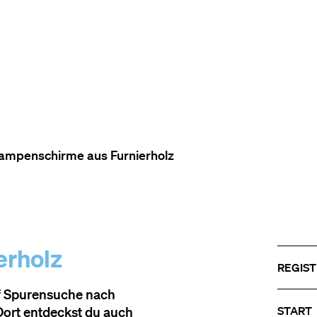
ZUM INHALT (ACCESSKEY 1)
ZUR NAVIGATION (ACCESSKEY
ZUM FOOTER (ACCESSKEY 3)
ampenschirme aus Furnierholz
erholz
REGIST
uf Spurensuche nach
ort entdeckst du auch
START