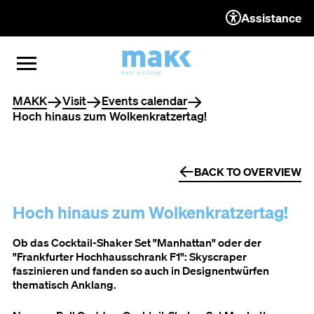
Assistance
TO THE CONTENT
TO THE NAVIGATION
TO THE FOOTER
OPEN MENU
CLOSE MENU
You are here
MAKK
Visit
Events calendar
Hoch hinaus zum Wolkenkratzertag!
BACK TO OVERVIEW
Hoch hinaus zum Wolkenkratzertag!
Ob das Cocktail-Shaker Set "Manhattan" oder der
"Frankfurter Hochhausschrank F1": Skyscraper
faszinieren und fanden so auch in Designentwürfen
thematisch Anklang.