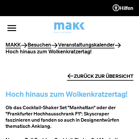
Hilfen
ZUM INHALT (ACCESSKEY 1)
ZUR NAVIGATION (ACCESSKEY
ZUM FOOTER (ACCESSKEY 3)
MENÜ ÖFFNEN
MENÜ SCHLIESSEN
Sie befinden sich hier
MAKK
Besuchen
Veranstaltungskalender
Hoch hinaus zum Wolkenkratzertag!
ZURÜCK ZUR ÜBERSICHT
Hoch hinaus zum Wolkenkratzertag!
Ob das Cocktail-Shaker Set "Manhattan" oder der
"Frankfurter Hochhausschrank F1": Skyscraper
faszinieren und fanden so auch in Designentwürfen
thematisch Anklang.