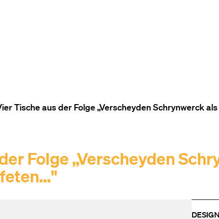
TO THE CONTENT
TO THE NAVIGATION
TO THE FOOTER
ier Tische aus der Folge „Verscheyden Schrynwerck als P
der Folge „Verscheyden Schr
eten..."
DESIG