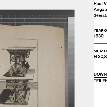
Paul V
Angabe
(Herst.
YEAR O
1630
MEASU
H 30,8
DOWN
TEILE