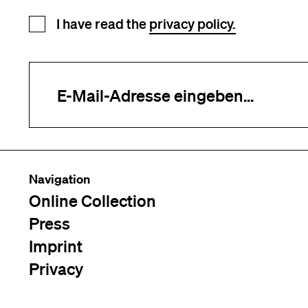
Newsletter registration
I have read the
privacy policy.
Your e-mail address (required)
Navigation
Online Collection
Press
Imprint
Privacy