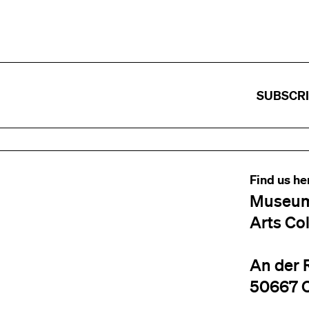
SUBSCR
Find us he
Museum
Arts Co
An der 
50667 