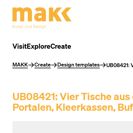
Visit
Explore
Create
You are here
MAKK
Create
Design templates
UB08421: V
UB08421: Vier Tische aus 
Portalen, Kleerkassen, Buff