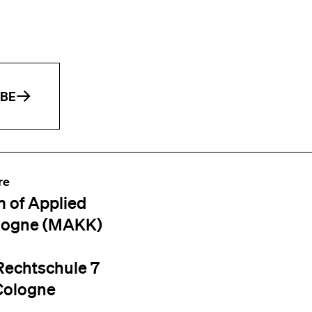
IBE
re
 of Applied
logne (MAKK)
Rechtschule 7
Cologne