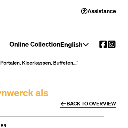
Assistance
Online Collection
English
Open language select
ortalen, Kleerkassen, Buffeten..."
ynwerck als
BACK TO OVERVIEW
NER