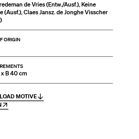
redeman de Vries (Entw./Ausf.), Keine
 (Ausf.), Claes Jansz. de Jonghe Visscher
)
F ORIGIN
REMENTS
 x B 40 cm
LOAD MOTIVE
N