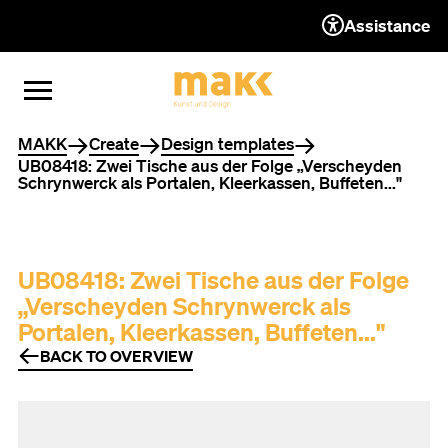
Assistance
TO THE CONTENT
TO THE NAVIGATION
TO THE FOOTER
OPEN MENU
CLOSE MENU
You are here
MAKK
Create
Design templates
UB08418: Zwei Tische aus der Folge „Verscheyden
Schrynwerck als Portalen, Kleerkassen, Buffeten..."
UB08418: Zwei Tische aus der Folge
„Verscheyden Schrynwerck als
Portalen, Kleerkassen, Buffeten..."
BACK TO OVERVIEW