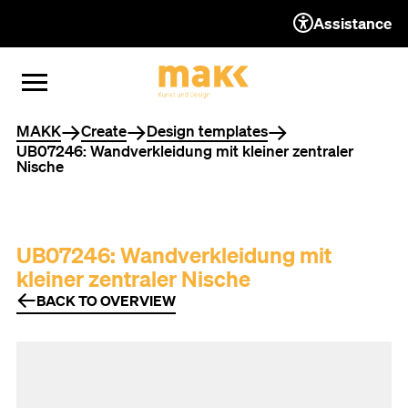
Assistance
TO THE CONTENT
TO THE NAVIGATION
TO THE FOOTER
OPEN MENU
CLOSE MENU
You are here
MAKK
Create
Design templates
UB07246: Wandverkleidung mit kleiner zentraler
Nische
UB07246: Wandverkleidung mit
kleiner zentraler Nische
BACK TO OVERVIEW