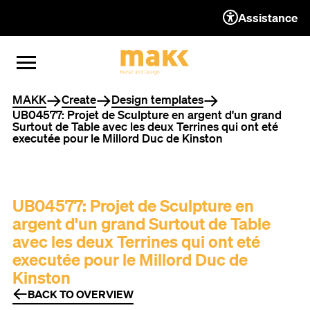
Assistance
TO THE CONTENT
TO THE NAVIGATION
TO THE FOOTER
OPEN MENU
CLOSE MENU
You are here
MAKK
Create
Design templates
UB04577: Projet de Sculpture en argent d'un grand
Surtout de Table avec les deux Terrines qui ont eté
executée pour le Millord Duc de Kinston
UB04577: Projet de Sculpture en
argent d'un grand Surtout de Table
avec les deux Terrines qui ont eté
executée pour le Millord Duc de
Kinston
BACK TO OVERVIEW