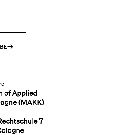
IBE
re
 of Applied
logne (MAKK)
Rechtschule 7
Cologne