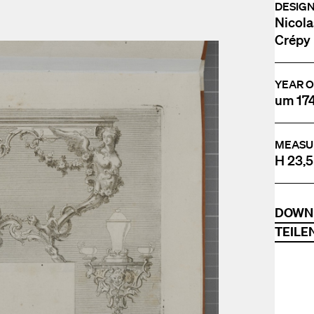
DESIG
Nicola
Crépy l
YEAR O
um 17
MEASU
H 23,5
DOWN
TEILE