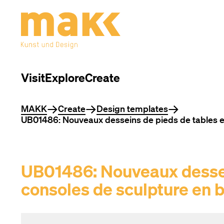
Visit
Explore
Create
You are here
MAKK
Create
Design templates
UB01486: Nouveaux desseins de pieds de tables et 
UB01486: Nouveaux dessein
consoles de sculpture en b