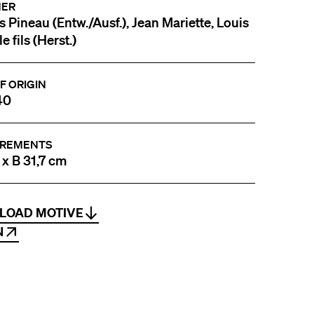
NER
s Pineau (Entw./Ausf.), Jean Mariette, Louis
e fils (Herst.)
F ORIGIN
40
REMENTS
 x B 31,7 cm
LOAD MOTIVE
N