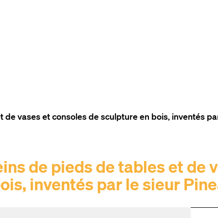
TO THE CONTENT
TO THE NAVIGATION
TO THE FOOTER
de vases et consoles de sculpture en bois, inventés par
s de pieds de tables et de v
ois, inventés par le sieur Pin