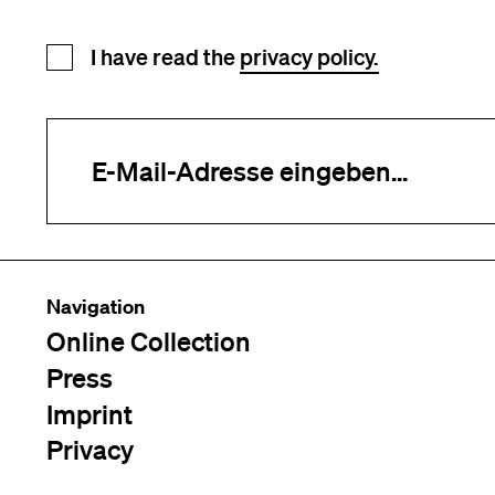
Newsletter registration
I have read the
privacy policy.
Your e-mail address (required)
Navigation
Online Collection
Press
Imprint
Privacy