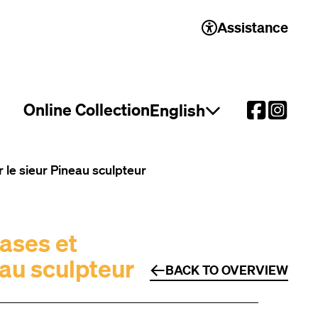
Assistance
Online Collection
English
Open language select
 le sieur Pineau sculpteur
ases et
eau sculpteur
BACK TO OVERVIEW