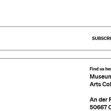
SUBSCR
Find us he
Museum
Arts Co
An der 
50667 