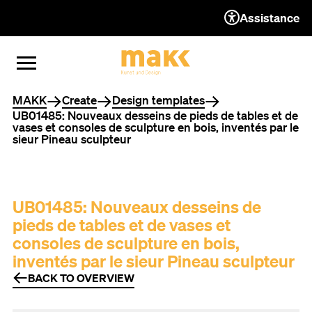
Assistance
TO THE CONTENT
TO THE NAVIGATION
TO THE FOOTER
OPEN MENU
CLOSE MENU
You are here
MAKK
Create
Design templates
UB01485: Nouveaux desseins de pieds de tables et de
vases et consoles de sculpture en bois, inventés par le
sieur Pineau sculpteur
UB01485: Nouveaux desseins de
pieds de tables et de vases et
consoles de sculpture en bois,
inventés par le sieur Pineau sculpteur
BACK TO OVERVIEW