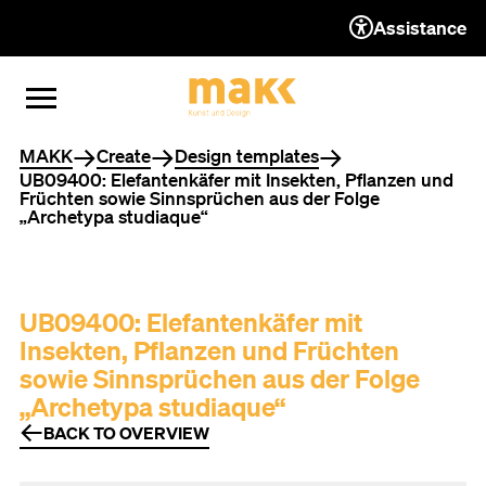
Assistance
TO THE CONTENT
TO THE NAVIGATION
TO THE FOOTER
OPEN MENU
CLOSE MENU
You are here
MAKK
Create
Design templates
UB09400: Elefantenkäfer mit Insekten, Pflanzen und
Früchten sowie Sinnsprüchen aus der Folge
„Archetypa studiaque“
UB09400: Elefantenkäfer mit
Insekten, Pflanzen und Früchten
sowie Sinnsprüchen aus der Folge
„Archetypa studiaque“
BACK TO OVERVIEW