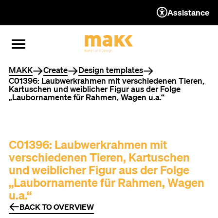
Assistance
TO THE CONTENT
TO THE NAVIGATION
TO THE FOOTER
OPEN MENU
CLOSE MENU
You are here
MAKK
Create
Design templates
C01396: Laubwerkrahmen mit verschiedenen Tieren,
Kartuschen und weiblicher Figur aus der Folge
„Laubornamente für Rahmen, Wagen u.a.“
C01396: Laubwerkrahmen mit
verschiedenen Tieren, Kartuschen
und weiblicher Figur aus der Folge
„Laubornamente für Rahmen, Wagen
u.a.“
BACK TO OVERVIEW