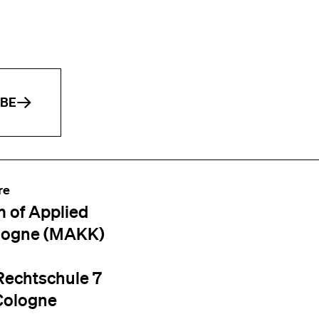
IBE
re
 of Applied
logne (MAKK)
Rechtschule 7
Cologne