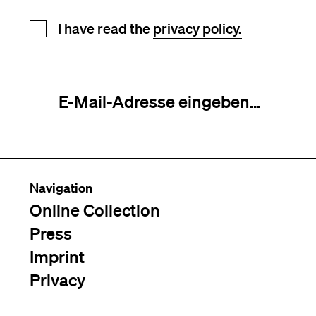
Newsletter registration
I have read the
privacy policy.
Your e-mail address (required)
Navigation
Online Collection
Press
Imprint
Privacy