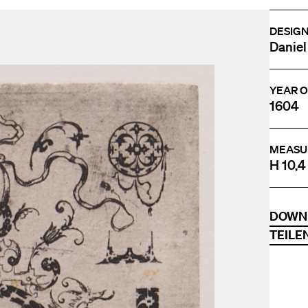
DESIG
Daniel
YEAR O
1604
MEASU
H 10,4 
DOWN
TEILE