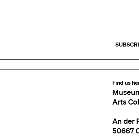
SUBSCR
Find us he
Museum
Arts Co
An der 
50667 