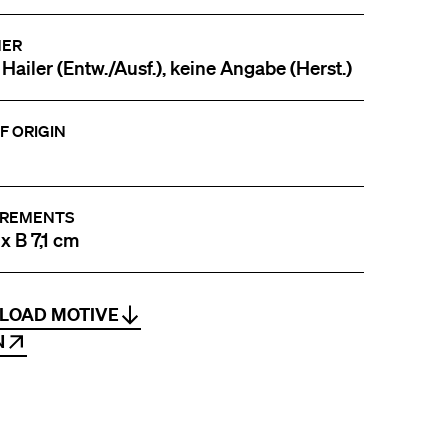
NER
 Hailer (Entw./Ausf.), keine Angabe (Herst.)
F ORIGIN
REMENTS
x B 7,1 cm
LOAD MOTIVE
N