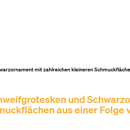
TO THE CONTENT
TO THE NAVIGATION
TO THE FOOTER
arzornament mit zahlreichen kleineren Schmuckfläch
hweifgrotesken und Schwarz
muckflächen aus einer Folge 