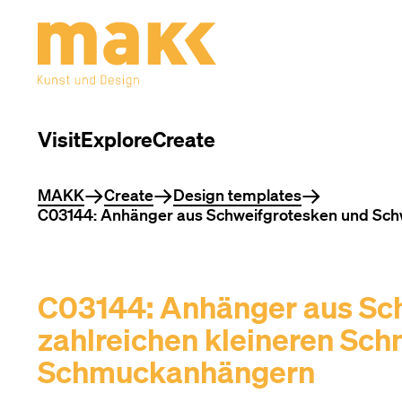
Visit
Explore
Create
You are here
MAKK
Create
Design templates
C03144: Anhänger aus Schweifgrotesken und Schw
C03144: Anhänger aus Sc
zahlreichen kleineren Sch
Schmuckanhängern