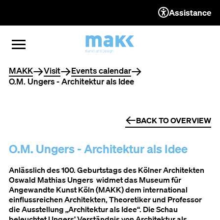
Assistance
TO THE CONTENT
TO THE NAVIGATION
TO THE FOOTER
OPEN MENU
CLOSE MENU
You are here
MAKK
Visit
Events calendar
O.M. Ungers - Architektur als Idee
BACK TO OVERVIEW
O.M. Ungers - Architektur als Idee
Anlässlich des 100. Geburtstags des Kölner Architekten
Oswald Mathias Ungers widmet das Museum für
Angewandte Kunst Köln (MAKK) dem international
einflussreichen Architekten, Theoretiker und Professor
die Ausstellung „Architektur als Idee“. Die Schau
beleuchtet Ungers’ Verständnis von Architektur als