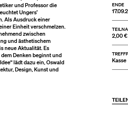
etiker und Professor die
ENDE
17.09.
leuchtet Ungers’
in. Als Ausdruck einer
einer Einheit verschmelzen.
TEILN
 zunehmend zwischen
2,00 €
ung und ästhetischem
s neue Aktualität. Es
TREFF
und dem Denken beginnt und
Kasse
s Idee“ lädt dazu ein, Oswald
ektur, Design, Kunst und
TEILE