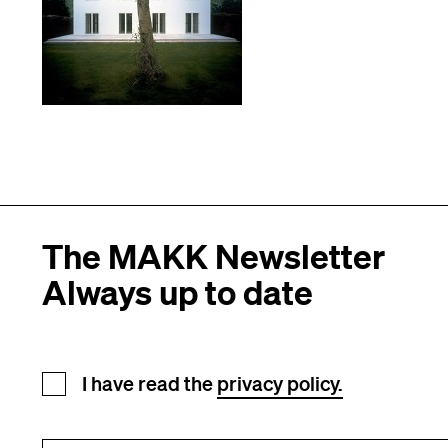
The MAKK Newsletter
Always up to date
Newsletter registration
I have read the
privacy policy.