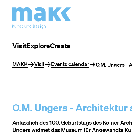
Visit
Explore
Create
You are here
MAKK
Visit
Events calendar
O.M. Ungers - A
O.M. Ungers - Architektur 
Anlässlich des 100. Geburtstags des Kölner Arc
Ungers widmet das Museum für Angewandte Ku