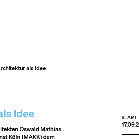
TO THE CONTENT
TO THE NAVIGATION
TO THE FOOTER
rchitektur als Idee
als Idee
START
17.09.
hitekten Oswald Mathias
nst Köln (MAKK) dem