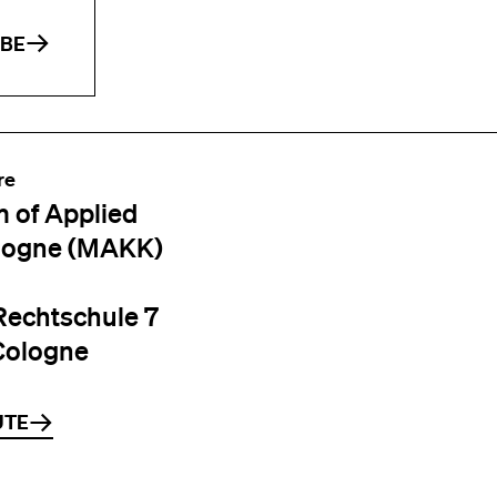
IBE
re
 of Applied
logne (MAKK)
Rechtschule 7
Cologne
UTE