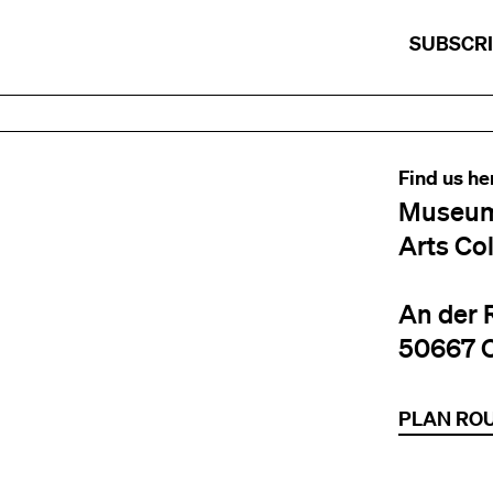
SUBSCR
Find us he
Museum
Arts Co
An der 
50667 
PLAN RO