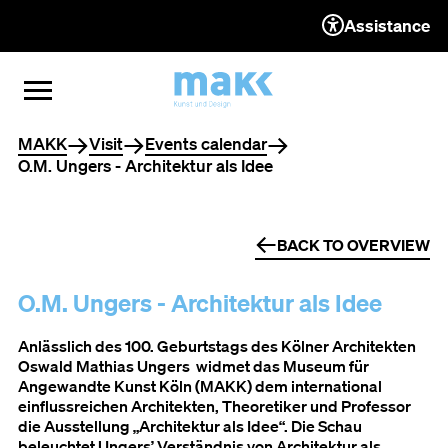
Assistance
TO THE CONTENT
TO THE NAVIGATION
TO THE FOOTER
OPEN MENU
CLOSE MENU
You are here
MAKK
Visit
Events calendar
O.M. Ungers - Architektur als Idee
BACK TO OVERVIEW
O.M. Ungers - Architektur als Idee
Anlässlich des 100. Geburtstags des Kölner Architekten
Oswald Mathias Ungers widmet das Museum für
Angewandte Kunst Köln (MAKK) dem international
einflussreichen Architekten, Theoretiker und Professor
die Ausstellung „Architektur als Idee“. Die Schau
beleuchtet Ungers’ Verständnis von Architektur als