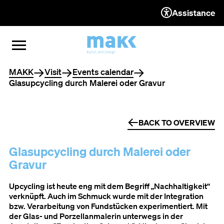
Assistance
TO THE CONTENT
TO THE NAVIGATION
TO THE FOOTER
OPEN MENU
CLOSE MENU
You are here
MAKK
Visit
Events calendar
Glasupcycling durch Malerei oder Gravur
BACK TO OVERVIEW
Glasupcycling durch Malerei oder
Gravur
Upcycling ist heute eng mit dem Begriff „Nachhaltigkeit“
verknüpft. Auch im Schmuck wurde mit der Integration
bzw. Verarbeitung von Fundstücken experimentiert. Mit
der Glas- und Porzellanmalerin unterwegs in der