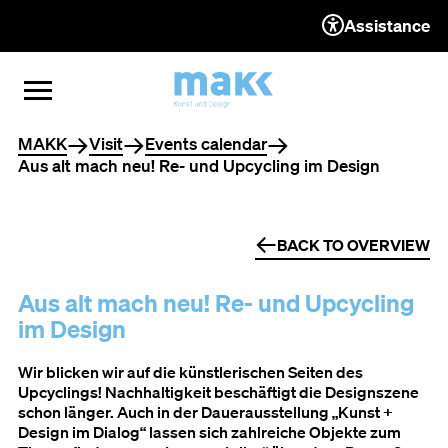
Assistance
TO THE CONTENT
TO THE NAVIGATION
TO THE FOOTER
OPEN MENU
CLOSE MENU
You are here
MAKK
Visit
Events calendar
Aus alt mach neu! Re- und Upcycling im Design
BACK TO OVERVIEW
Aus alt mach neu! Re- und Upcycling
im Design
Wir blicken wir auf die künstlerischen Seiten des
Upcyclings! Nachhaltigkeit beschäftigt die Designszene
schon länger. Auch in der Dauerausstellung „Kunst +
Design im Dialog“ lassen sich zahlreiche Objekte zum