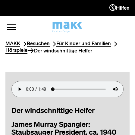
Hilfen
ZUM INHALT (ACCESSKEY 1)
ZUR NAVIGATION (ACCESSKEY
ZUM FOOTER (ACCESSKEY 3)
MENÜ ÖFFNEN
MENÜ SCHLIESSEN
Sie befinden sich hier
MAKK
Besuchen
Für Kinder und Familien
Hörspiele
Der windschnittige Helfer
Der windschnittige Helfer
James Murray Spangler:
Staubsauger President, ca. 1940