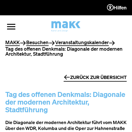
Hilfen
ZUM INHALT (ACCESSKEY 1)
ZUR NAVIGATION (ACCESSKEY
ZUM FOOTER (ACCESSKEY 3)
MENÜ ÖFFNEN
MENÜ SCHLIESSEN
Sie befinden sich hier
MAKK
Besuchen
Veranstaltungskalender
Tag des offenen Denkmals: Diagonale der modernen
Architektur, Stadtführung
ZURÜCK ZUR ÜBERSICHT
Tag des offenen Denkmals: Diagonale
der modernen Architektur,
Stadtführung
Die Diagonale der modernen Architektur führt vom MAKK
über den WDR, Kolumba und die Oper zur Hahnenstraße