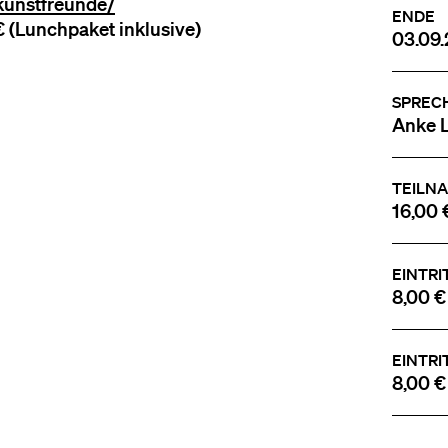
kunstfreunde/
ENDE
-€ (Lunchpaket inklusive)
03.09.
SPREC
Anke 
TEILN
16,00 
EINTRI
8,00 €
EINTRI
8,00 €