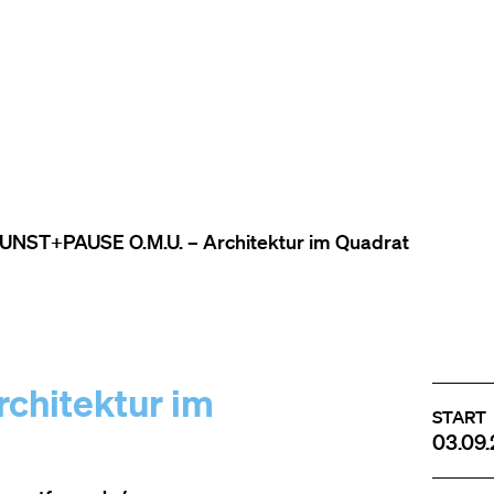
ZUM INHALT (ACCESSKEY 1)
ZUR NAVIGATION (ACCESSKEY
ZUM FOOTER (ACCESSKEY 3)
UNST+PAUSE O.M.U. – Architektur im Quadrat
chitektur im
START
03.09.