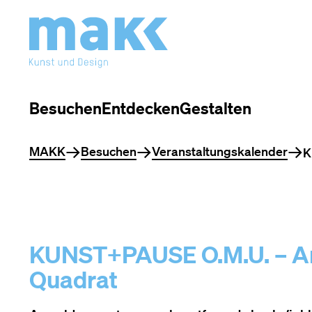
Besuchen
Entdecken
Gestalten
Sie befinden sich hier
MAKK
Besuchen
Veranstaltungskalender
K
KUNST+PAUSE O.M.U. – Ar
Quadrat