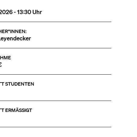
2026 - 13:30 Uhr
HER*INNEN:
Leyendecker
AHME
€
TT STUDENTEN
TT ERMÄSSIGT