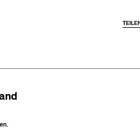
TEILE
tand
en.