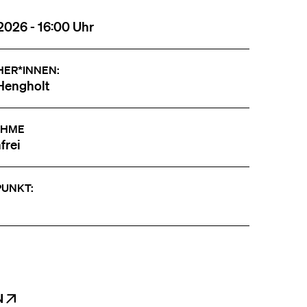
2026 - 16:00 Uhr
HER*INNEN:
Hengholt
AHME
frei
PUNKT:
N