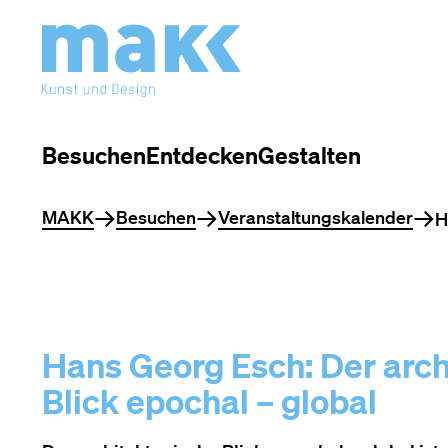
Besuchen
Entdecken
Gestalten
Sie befinden sich hier
MAKK
Besuchen
Veranstaltungskalender
H
Hans Georg Esch: Der arch
Blick epochal – global