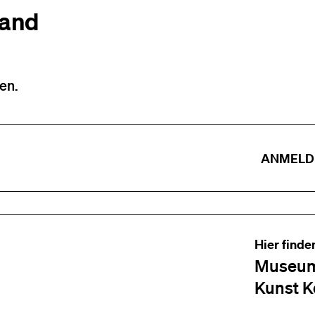
tand
en.
ANMELD
Hier finde
Museum
Kunst K