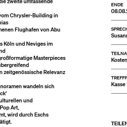
t die zweite umfassende
ENDE
08.08.
vom Chrysler-Building in
hias
mmenen Flughafen von Abu
SPREC
Susan
s Köln und Neviges im
ind
TEILN
 großformatige Masterpieces
Kosten
übergreifend
n zeitgenössische Relevanz
TREFF
Kasse
Panoramen wandeln sich
ck‘
ulturellen und
Pop Art,
mt, wird durch Eschs
tigt.
TEILE