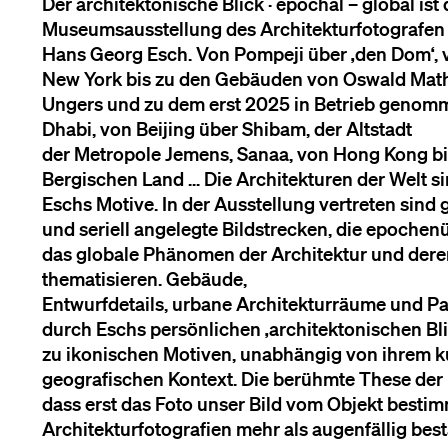
Der architektonische Blick · epochal – global is
Museumsausstellung des Architekturfotografen
Hans Georg Esch. Von Pompeji über ‚den Dom‘, 
New York bis zu den Gebäuden von Oswald Mat
Ungers und zu dem erst 2025 in Betrieb geno
Dhabi, von Beijing über Shibam, der Altstadt
der Metropole Jemens, Sanaa, von Hong Kong bi
Bergischen Land … Die Architekturen der Welt s
Eschs Motive. In der Ausstellung vertreten sind
und seriell angelegte Bildstrecken, die epochen
das globale Phänomen der Architektur und dere
thematisieren. Gebäude,
Entwurfdetails, urbane Architekturräume und 
durch Eschs persönlichen ‚architektonischen Bli
zu ikonischen Motiven, unabhängig von ihrem k
geografischen Kontext. Die berühmte These der 
dass erst das Foto unser Bild vom Objekt bestim
Architekturfotografien mehr als augenfällig bestä