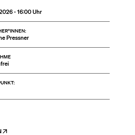
2026 - 16:00 Uhr
HER*INNEN:
ne Pressner
AHME
frei
PUNKT:
N