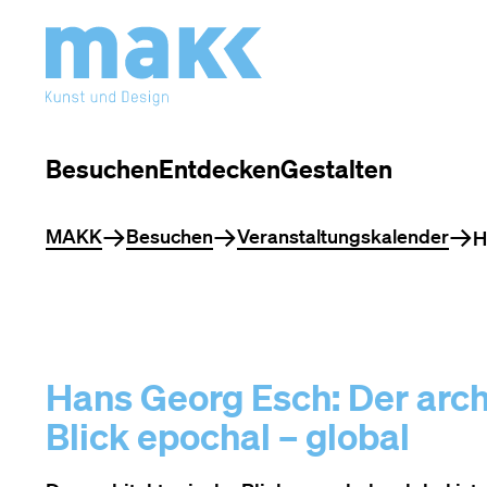
Besuchen
Entdecken
Gestalten
Sie befinden sich hier
MAKK
Besuchen
Veranstaltungskalender
H
Hans Georg Esch: Der arch
Blick epochal – global