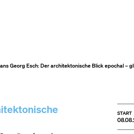
ZUM INHALT (ACCESSKEY 1)
ZUR NAVIGATION (ACCESSKEY
ZUM FOOTER (ACCESSKEY 3)
ans Georg Esch: Der architektonische Blick epochal – g
itektonische
START
08.08.