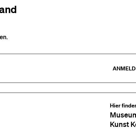
tand
en.
ANMELD
Hier finde
Museum
Kunst K