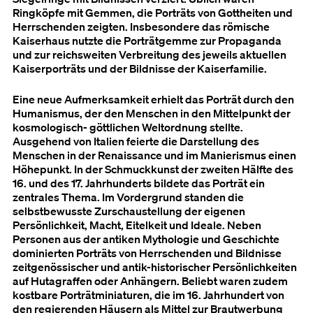
Ringköpfe mit Gemmen, die Porträts von Gottheiten und
Herrschenden zeigten. Insbesondere das römische
Kaiserhaus nutzte die Porträtgemme zur Propaganda
und zur reichsweiten Verbreitung des jeweils aktuellen
Kaiserporträts und der Bildnisse der Kaiserfamilie.
Eine neue Aufmerksamkeit erhielt das Porträt durch den
Humanismus, der den Menschen in den Mittelpunkt der
kosmologisch- göttlichen Weltordnung stellte.
Ausgehend von Italien feierte die Darstellung des
Menschen in der Renaissance und im Manierismus einen
Höhepunkt. In der Schmuckkunst der zweiten Hälfte des
16. und des 17. Jahrhunderts bildete das Porträt ein
zentrales Thema. Im Vordergrund standen die
selbstbewusste Zurschaustellung der eigenen
Persönlichkeit, Macht, Eitelkeit und Ideale. Neben
Personen aus der antiken Mythologie und Geschichte
dominierten Porträts von Herrschenden und Bildnisse
zeitgenössischer und antik-historischer Persönlichkeiten
auf Hutagraffen oder Anhängern. Beliebt waren zudem
kostbare Porträtminiaturen, die im 16. Jahrhundert von
den regierenden Häusern als Mittel zur Brautwerbung