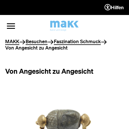
Hilfen
ZUM INHALT (ACCESSKEY 1)
ZUR NAVIGATION (ACCESSKEY
ZUM FOOTER (ACCESSKEY 3)
MENÜ ÖFFNEN
MENÜ SCHLIESSEN
Sie befinden sich hier
MAKK
Besuchen
Faszination Schmuck
Von Angesicht zu Angesicht
Von Angesicht zu Angesicht